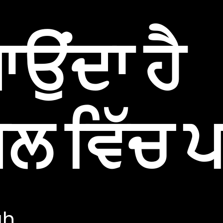
ਆਉਂਦਾ ਹੈ
ਲ ਵਿੱਚ ਪ
gh