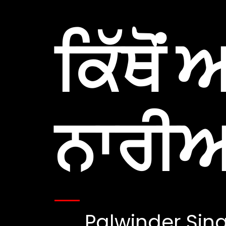
ਕਿੱਥੋਂ 
ਨਾਰੀਅ
Palwinder Sin