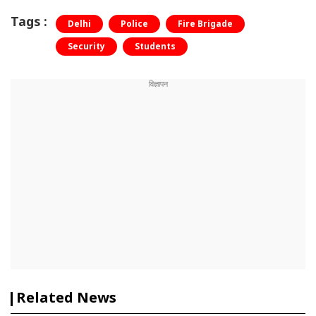
Tags :
Delhi
Police
Fire Brigade
Security
Students
Related News