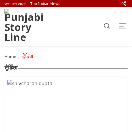
जनभावना टाइम्स
Top Indian News
ਟ੍ਰੈਡਿੰਗ
Home
ਟ੍ਰੈਡਿੰਗ