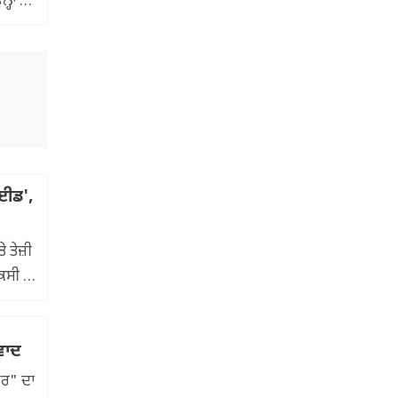
ਹਾਂ ਦੇ
ਾਈਡ',
 ਤੇਜ਼ੀ
ੈਕਸੀ ਦਾ
ਵਾਦ
ਅਰ" ਦਾ