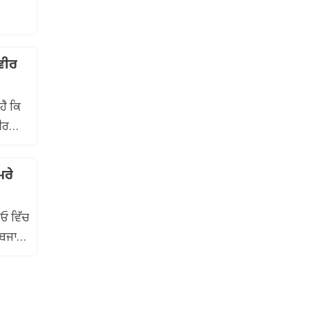
ਵੀਰ
ਹੈ ਕਿ
ੀਰ
ਮਰੇ
ੀਓ ਵਿੱਚ
 ਬਜਾਏ