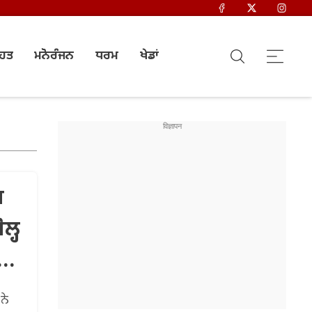
ਿਹਤ
ਮਨੋਰੰਜਨ
ਧਰਮ
ਖੇਡਾਂ
਼
ਲ੍ਹ
ੋਈ
ਨੇ