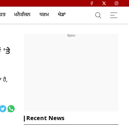
ਿਹਤ
ਮਨੋਰੰਜਨ
ਧਰਮ
ਖੇਡਾਂ
 'ਤੇ
 ਹੈ,
Recent News