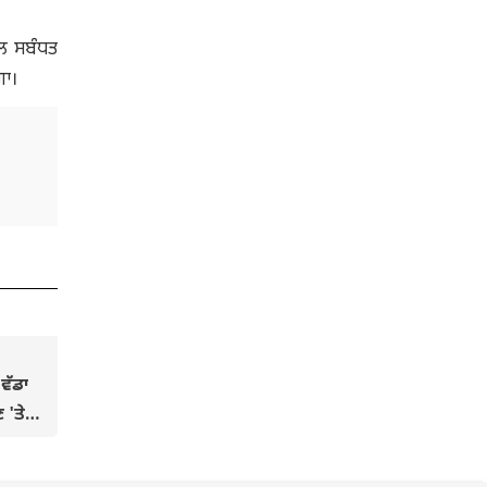
ਨਾਲ ਸਬੰਧਤ
ਗਾ।
 ਵੱਡਾ
 'ਤੇ
ਵ੍ਹਾਈਟ
ਰਾਏਦਾਰ