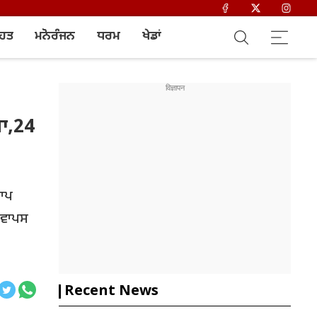
ਿਹਤ
ਮਨੋਰੰਜਨ
ਧਰਮ
ਖੇਡਾਂ
ਾ,24
ਤਾਪ
ੇ ਵਾਪਸ
Recent News