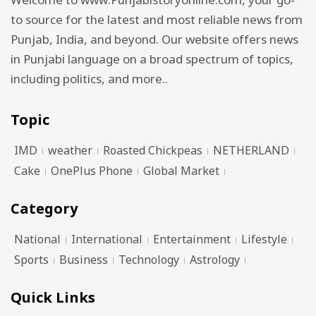
Welcome to www.Punjabistoryonline.com, your go-
to source for the latest and most reliable news from
Punjab, India, and beyond. Our website offers news
in Punjabi language on a broad spectrum of topics,
including politics, and more..
Topic
IMD
weather
Roasted Chickpeas
NETHERLAND
Cake
OnePlus Phone
Global Market
Category
National
International
Entertainment
Lifestyle
Sports
Business
Technology
Astrology
Quick Links