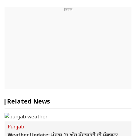
Related News
Punjab
Weather Update: ਪੰਜਾਬ ‘ਚ ਅੱਜ ਬੂੰਦਾਬਾਂਦੀ ਦੀ ਸੰਭਾਵਨਾ,