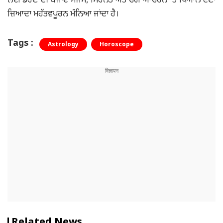
ਲਈ ਡਰਣ ਦੀ ਬਜਾਏ ਸੰਜਮ, ਮਿਹਨਤ ਅਤੇ ਚੰਗੇ ਆਚਰਨ 'ਤੇ ਧਿਆਨ ਦੇਣਾ
ਜ਼ਿਆਦਾ ਮਹੱਤਵਪੂਰਨ ਮੰਨਿਆ ਜਾਂਦਾ ਹੈ।
Tags :
Astrology
Horoscope
Related News