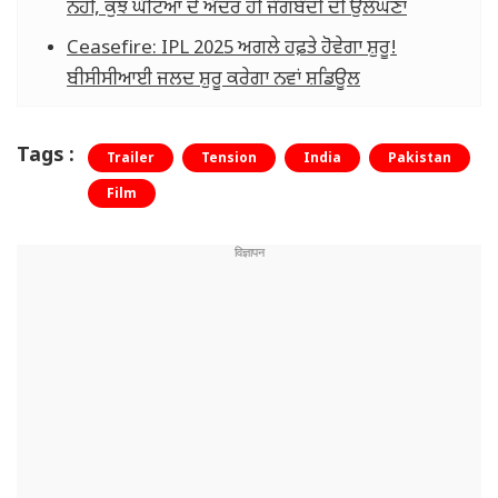
ਨਹੀਂ, ਕੁਝ ਘੰਟਿਆਂ ਦੇ ਅੰਦਰ ਹੀ ਜੰਗਬੰਦੀ ਦੀ ਉਲੰਘਣਾ
Ceasefire: IPL 2025 ਅਗਲੇ ਹਫ਼ਤੇ ਹੋਵੇਗਾ ਸ਼ੁਰੂ!
ਬੀਸੀਸੀਆਈ ਜਲਦ ਸ਼ੁਰੂ ਕਰੇਗਾ ਨਵਾਂ ਸ਼ਡਿਊਲ
Tags :
Trailer
Tension
India
Pakistan
Film