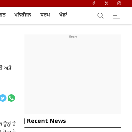
ਿਹਤ
ਮਨੋਰੰਜਨ
ਧਰਮ
ਖੇਡਾਂ
ਈ ਅਤੇ
Recent News
ਉਨ੍ਹਾਂ ਦੇ