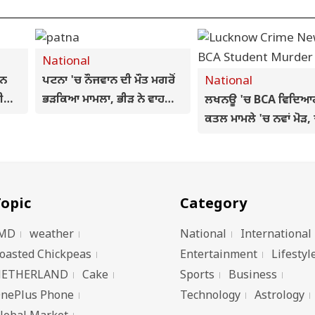
National
ਲਨ
ਪਟਨਾ 'ਚ ਨੌਜਵਾਨ ਦੀ ਮੌਤ ਮਗਰੋਂ
National
ਈ
ਭੜਕਿਆ ਮਾਮਲਾ, ਭੀੜ ਨੇ ਵਾਹਨਾਂ
ਲਖਨਊ 'ਚ BCA ਵਿਦਿਆ
ੇ
ਨੂੰ ਲਾਈ ਅੱਗ, ਪੁਲਿਸ ਅਤੇ
ਕਤਲ ਮਾਮਲੇ 'ਚ ਨਵਾਂ ਮੋੜ
ਪੱਤਰਕਾਰਾਂ 'ਤੇ ਵੀ ਹਮਲਾ
ਜਨਾਹ ਦੇ ਦੋਸ਼ਾਂ ਮਗਰੋਂ ਮੁਲਜ਼
ਭੇਜਿਆ
opic
Category
MD
weather
National
International
oasted Chickpeas
Entertainment
Lifestyl
ETHERLAND
Cake
Sports
Business
nePlus Phone
Technology
Astrology