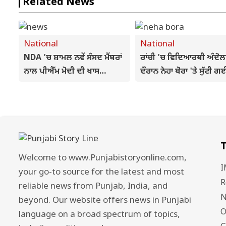
Related News
National
National
NDA 'ਚ ਸ਼ਾਮਲ ਨਵੇਂ ਸੰਸਦ ਮੈਂਬਰਾਂ
ਰਾਂਚੀ 'ਚ ਵਿਦਿਆਰਥੀ ਅੰਦੋ
ਨਾਲ ਪੀਐੱਮ ਮੋਦੀ ਦੀ ਖਾਸ
ਦੌਰਾਨ ਨੇਹਾ ਬੋਰਾ 'ਤੇ ਸੁੱਟੀ ਗ
ਮੁਲਾਕਾਤ, ਕਿਹਾ- “ਚਿੰਤਾ ਨਾ ਕਰੋ,
ਸਿਆਹੀ, ਬੋਲੀ- 'ਅੱਥਰੂ ਗੈਸ ਦ
ਸਭ ਨਾਲ ਹਾਂ”
ਗੋਲਿਆਂ ਤੋਂ ਨਹੀ ਡਰੇ, ਹੁਣ ਕੀ
ਡਰਾਂਗੇ'
T
Welcome to www.Punjabistoryonline.com,
I
your go-to source for the latest and most
R
reliable news from Punjab, India, and
N
beyond. Our website offers news in Punjabi
O
language on a broad spectrum of topics,