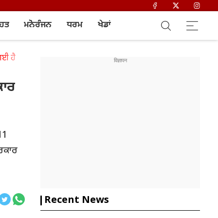
ਿਹਤ
ਮਨੋਰੰਜਨ
ਧਰਮ
ਖੇਡਾਂ
ਗਈ ਹੈ
ਕਾਰ
11
ਸਰਕਾਰ
Recent News