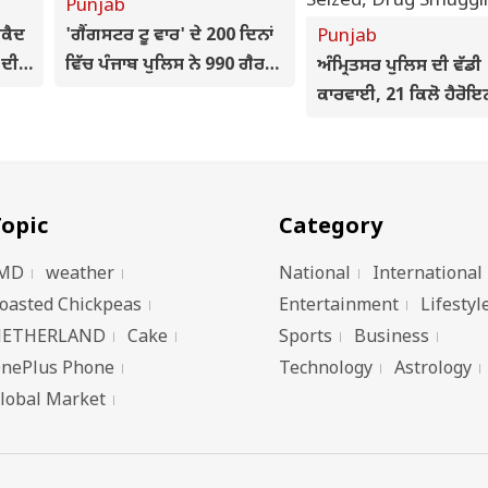
Punjab
ਰਕੈਦ
'ਗੈਂਗਸਟਰ ਟੂ ਵਾਰ' ਦੇ 200 ਦਿਨਾਂ
Punjab
 ਦੀ
ਵਿੱਚ ਪੰਜਾਬ ਪੁਲਿਸ ਨੇ 990 ਗੈਰ-
ਅੰਮ੍ਰਿਤਸਰ ਪੁਲਿਸ ਦੀ ਵੱਡੀ
ਜਪਾਲ
ਕਾਨੂੰਨੀ ਹਥਿਆਰ, 774 ਕਿਲੋਗ੍ਰਾਮ
ਕਾਰਵਾਈ, 21 ਕਿਲੋ ਹੈਰੋਇਨ
ਹੈਰੋਇਨ ਅਤੇ 15 ਹੱਥਗੋਲੇ ਬਰਾਮਦ
ਆਈਸੀਈ ਸਮੇਤ 5 ਤਸਕਰ
ਕੀਤੇ
ਗ੍ਰਿਫ਼ਤਾਰ
opic
Category
MD
weather
National
International
oasted Chickpeas
Entertainment
Lifestyl
ETHERLAND
Cake
Sports
Business
nePlus Phone
Technology
Astrology
lobal Market