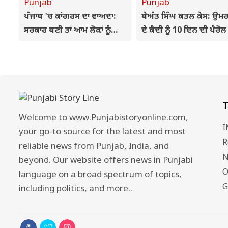
Punjab
Punjab
ਪੰਜਾਬ 'ਚ ਕਾਂਗਰਸ ਦਾ ਵਾਅਦਾ:
ਬੇਅੰਤ ਸਿੰਘ ਕਤਲ ਕੇਸ: ਉਮ
ਸਰਕਾਰ ਬਣੀ ਤਾਂ ਆਮ ਲੋਕਾਂ ਨੂੰ
ਦੇ ਕੈਦੀ ਨੂੰ 10 ਦਿਨ ਦੀ ਪੈਰੋਲ
ਮਿਲੇਗੀ ਮੁਫ਼ਤ ਰੇਤ, ਖਣਨ ਮਾਫ਼ੀਆ
ਸਿਫ਼ਾਰਸ਼, ਮੁੱਖ ਮੰਤਰੀ ਨੇ ਰਾ
'ਤੇ ਹੋਵੇਗੀ ਸਖ਼ਤ ਕਾਰਵਾਈ
ਨੂੰ ਲਿਖਿਆ ਪੱਤਰ
T
Welcome to www.Punjabistoryonline.com,
I
your go-to source for the latest and most
R
reliable news from Punjab, India, and
N
beyond. Our website offers news in Punjabi
O
language on a broad spectrum of topics,
G
including politics, and more..