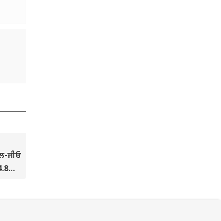
ੱਲ-ਜੀਓ
4.8
ਂ ਤੱਕ