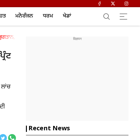
ਿਹਤ
ਮਨੋਰੰਜਨ
ਧਰਮ
ਖੇਡਾਂ
ੁਗਤਾਨ, ਜਾਣੋ ਨਿਯਮ ਕਦੋਂ ਲਾਗੂ ਹੋਵੇਗਾ।
ਿੰਟ
 ਲਾਂਚ
 ਦੀ
Recent News