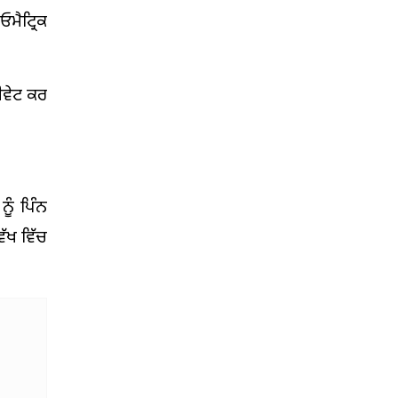
ਮੈਟ੍ਰਿਕ
ੀਵੇਟ ਕਰ
ੂੰ ਪਿੰਨ
ੱਖ ਵਿੱਚ