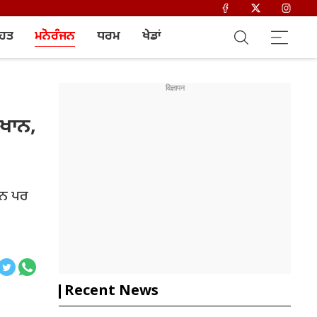
ਿਹਤ
ਮਨੋਰੰਜਨ
ਧਰਮ
ਖੇਡਾਂ
 ਖਾਨ,
 ਹਨ ਪਰ
Recent News