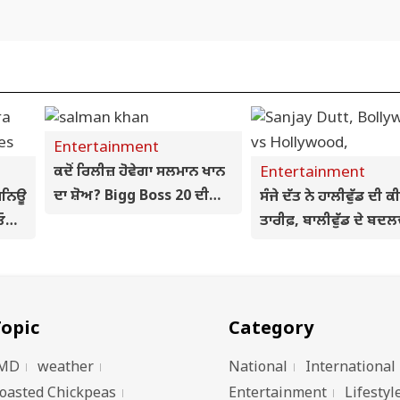
Entertainment
ਕਦੋਂ ਰਿਲੀਜ਼ ਹੋਵੇਗਾ ਸਲਮਾਨ ਖਾਨ
Entertainment
ਦਾ ਸ਼ੋਅ? Bigg Boss 20 ਦੀ
ਮਨਿਊ
ਸੰਜੇ ਦੱਤ ਨੇ ਹਾਲੀਵੁੱਡ ਦੀ ਕ
ਰਿਲੀਜ਼ ਡੇਟ ਤੋਂ ਉੱਠਿਆ ਪਰਦਾ
ਿਓਲ,
ਤਾਰੀਫ਼, ਬਾਲੀਵੁੱਡ ਦੇ ਬਦਲ
ਮਾਹੌਲ 'ਤੇ ਜਤਾਈ ਚਿੰਤਾ
opic
Category
MD
weather
National
International
oasted Chickpeas
Entertainment
Lifestyl