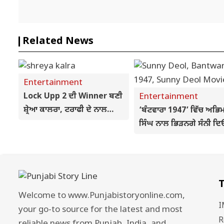
Related News
Entertainment
Lock Upp 2 ਦੀ Winner ਬਣੀ
Entertainment
ਸ਼੍ਰੇਆ ਕਾਲਰਾ, ਟਰਾਫੀ ਦੇ ਨਾਲ
‘ਬੰਟਵਾਰਾ 1947’ ਵਿੱਚ ਅਭਿ
ਮਿਲਿਆ ₹1 ਕਰੋੜ ਦਾ ਨਕਦੀ
ਸਿੰਘ ਨਾਲ ਭਿੜਨਗੇ ਸੰਨੀ ਦ
ਇਨਾਮ
ਜਾਣੋ ਪਿਛਲੀਆਂ ਫ਼ਿਲਮਾਂ ਦੇ
ਖ਼ਤਰਨਾਕ ਵਿਲੇਨ
T
Welcome to www.Punjabistoryonline.com,
I
your go-to source for the latest and most
R