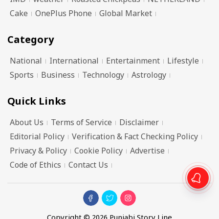
IMD
weather
Roasted Chickpeas
NETHERLAND
Cake
OnePlus Phone
Global Market
Category
National
International
Entertainment
Lifestyle
Sports
Business
Technology
Astrology
Quick Links
About Us
Terms of Service
Disclaimer
Editorial Policy
Verification & Fact Checking Policy
Privacy & Policy
Cookie Policy
Advertise
Code of Ethics
Contact Us
Copyright © 2026 Punjabi Story Line