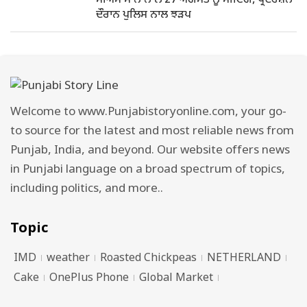
ਸੀਐੱਮ ਮਾਨ ਨਾਲ 27 ਅਗਸਤ ਨੂੰ ਮੀਟਿੰਗ, ਪ੍ਰਦਰਸ਼ਨ
ਦੌਰਾਨ ਪੁਲਿਸ ਨਾਲ ਝੜਪ
Welcome to www.Punjabistoryonline.com, your go-
to source for the latest and most reliable news from
Punjab, India, and beyond. Our website offers news
in Punjabi language on a broad spectrum of topics,
including politics, and more..
Topic
IMD
weather
Roasted Chickpeas
NETHERLAND
Cake
OnePlus Phone
Global Market