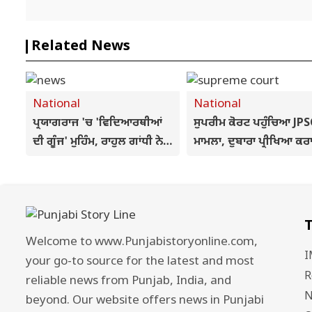
Related News
National
National
ਪ੍ਰਯਾਗਰਾਜ 'ਚ 'ਵਿਦਿਆਰਥੀਆਂ
ਸੁਪਰੀਮ ਕੋਰਟ ਪਹੁੰਚਿਆ JPS
ਦੀ ਗੂੰਜ' ਮੁਹਿੰਮ, ਰਾਹੁਲ ਗਾਂਧੀ ਨੇ
ਮਾਮਲਾ, ਦੁਬਾਰਾ ਪ੍ਰੀਖਿਆ ਕ
ਰੀਲਾਂ ਨੂੰ ਦੱਸਿਆ '21ਵੀਂ ਸਦੀ ਦਾ
ਅਤੇ CBI ਜਾਂਚ ਨੂੰ ਲੈ ਕੇ ਹੋਈ
ਨਸ਼ਾ', ਨੌਜਵਾਨਾਂ ਦੀ ਬੇਰੁਜ਼ਗਾਰੀ 'ਤੇ
ਕੱਸਿਆ ਤੰਜ਼
T
Welcome to www.Punjabistoryonline.com,
I
your go-to source for the latest and most
R
reliable news from Punjab, India, and
N
beyond. Our website offers news in Punjabi