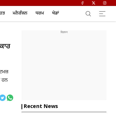
ਿਹਤ
ਮਨੋਰੰਜਨ
ਧਰਮ
ਖੇਡਾਂ
ਚਕਾਰ
ਟਮਜ਼
ੇ ਹਨ
Recent News