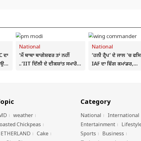
National
National
C ਦਾ
‘ਮੈਂ ਬਾਬਾ ਬਾਗੇਸ਼ਵਰ ਤਾਂ ਨਹੀਂ
‘ਹਨੀ ਟ੍ਰੈਪ’ ਦੇ ਜਾਲ 'ਚ ਫ
ਰਾਉਣ
..’IIT ਦਿੱਲੀ ਦੇ ਦੀਕਸ਼ਾਂਤ ਸਮਾਰੋਹ
IAF ਦਾ ਵਿੰਗ ਕਮਾਂਡਰ,
 ਮੰਗ
'ਚ ਬੋਲੇ PM ਮੋਦੀ, ‘ਪਰਮ
ਪਾਕਿਸਤਾਨ ਨੂੰ ਖੁਫੀਆ ਜਾ
ਪ੍ਰਗਿਆ’ ਨਾਮਕ AI
ਲੀਕ ਕਰਨ ਦੇ ਦੋਸ਼ 'ਚ ਗ੍ਰਿ
ਸੁਪਰਕੰਪਿਊਟਿੰਗ ਸਹੂਲਤ ਦਾ
ਉਦਘਾਟਨ
opic
Category
MD
weather
National
International
oasted Chickpeas
Entertainment
Lifestyl
ETHERLAND
Cake
Sports
Business