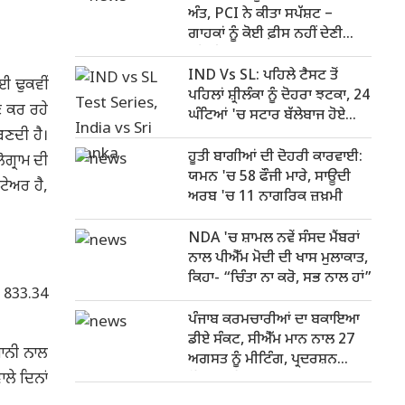
ਅੰਤ, PCI ਨੇ ਕੀਤਾ ਸਪੱਸ਼ਟ –
ਗਾਹਕਾਂ ਨੂੰ ਕੋਈ ਫ਼ੀਸ ਨਹੀਂ ਦੇਣੀ
ਪਵੇਗੀ
IND Vs SL: ਪਹਿਲੇ ਟੈਸਟ ਤੋਂ
ਈ ਢੁਕਵੀਂ
ਪਹਿਲਾਂ ਸ਼੍ਰੀਲੰਕਾ ਨੂੰ ਦੋਹਰਾ ਝਟਕਾ, 24
ਣ ਕਰ ਰਹੇ
ਘੰਟਿਆਂ 'ਚ ਸਟਾਰ ਬੱਲੇਬਾਜ ਹੋਏ
ਬਣਦੀ ਹੈ।
ਬਾਹਰ
ਹੂਤੀ ਬਾਗੀਆਂ ਦੀ ਦੋਹਰੀ ਕਾਰਵਾਈ:
ੋਗ੍ਰਾਮ ਦੀ
ਯਮਨ 'ਚ 58 ਫੌਜੀ ਮਾਰੇ, ਸਾਊਦੀ
ਟੇਅਰ ਹੈ,
ਅਰਬ 'ਚ 11 ਨਾਗਰਿਕ ਜ਼ਖ਼ਮੀ
NDA 'ਚ ਸ਼ਾਮਲ ਨਵੇਂ ਸੰਸਦ ਮੈਂਬਰਾਂ
ਨਾਲ ਪੀਐੱਮ ਮੋਦੀ ਦੀ ਖਾਸ ਮੁਲਾਕਾਤ,
ਕਿਹਾ- “ਚਿੰਤਾ ਨਾ ਕਰੋ, ਸਭ ਨਾਲ ਹਾਂ”
ਗ 833.34
ਪੰਜਾਬ ਕਰਮਚਾਰੀਆਂ ਦਾ ਬਕਾਇਆ
ਡੀਏ ਸੰਕਟ, ਸੀਐੱਮ ਮਾਨ ਨਾਲ 27
ਸਾਨੀ ਨਾਲ
ਅਗਸਤ ਨੂੰ ਮੀਟਿੰਗ, ਪ੍ਰਦਰਸ਼ਨ
ਲੇ ਦਿਨਾਂ
ਦੌਰਾਨ ਪੁਲਿਸ ਨਾਲ ਝੜਪ