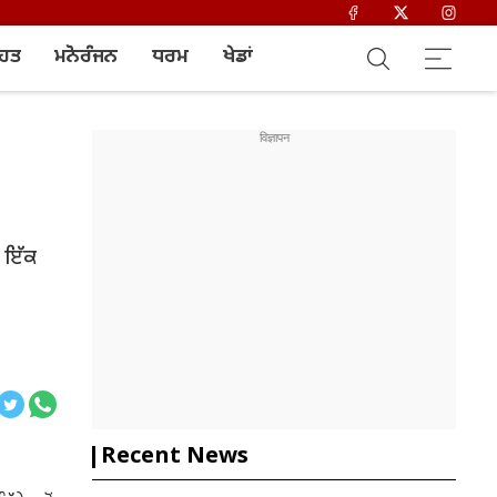
ਿਹਤ
ਮਨੋਰੰਜਨ
ਧਰਮ
ਖੇਡਾਂ
ਂ ਇੱਕ
Recent News