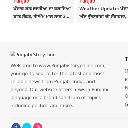
Punjab
Punjab
ਪੰਜਾਬ ਕਰਮਚਾਰੀਆਂ ਦਾ ਬਕਾਇਆ
Weather Update: ਪੰਜਾ
ਡੀਏ ਸੰਕਟ, ਸੀਐੱਮ ਮਾਨ ਨਾਲ 27
ਅੱਜ ਬੂੰਦਾਬਾਂਦੀ ਦੀ ਸੰਭਾਵਨਾ,
ਅਗਸਤ ਨੂੰ ਮੀਟਿੰਗ, ਪ੍ਰਦਰਸ਼ਨ
ਅਗਲੇ 7 ਦਿਨਾਂ ਲਈ ਮਿਹਰਬ
ਦੌਰਾਨ ਪੁਲਿਸ ਨਾਲ ਝੜਪ
ਰਹੇਗਾ ਮੌਸਮ
T
Welcome to www.Punjabistoryonline.com,
I
your go-to source for the latest and most
R
reliable news from Punjab, India, and
N
beyond. Our website offers news in Punjabi
O
language on a broad spectrum of topics,
G
including politics, and more..