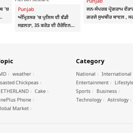
Punjab
ਬ ‘ਚ
Punjab
ਜਨ-ਸੰਪਰਕ ਪ੍ਰੋਗਰਾਮ ਦੌਰਾ
ਗਰਜੇ ਸੁਖਬੀਰ ਬਾਦਲ , ਸ
ਅੰਮ੍ਰਿਤਸਰ 'ਚ ਪੁਲਿਸ ਦੀ ਵੱਡੀ
ਾਨ
ਬਣਨ ਤੇ ਪੰਜਾਬੀਆਂ ਮਿਲੇਗੀ
ਸਫ਼ਲਤਾ, 35 ਕਰੋੜ ਦੀ ਹੈਰੋਇਨ
ਰਾਹਤ, ਕੀਤੇ ਕਈ ਵਾਅਦੇ
ਸਮੇਤ ਤਸਕਰ ਕਾਬੂ
opic
Category
MD
weather
National
International
oasted Chickpeas
Entertainment
Lifestyl
ETHERLAND
Cake
Sports
Business
nePlus Phone
Technology
Astrology
lobal Market