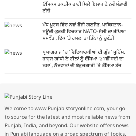
ਓਮਿਕਸ ਤਕਨੀਕ ਰਾਹੀਂ ਮਿਲੇ ਇਲਾਜ ਦੇ ਨਵੇਂ ਸੰਭਾਵੀ
ਟੀਚੇ
ਮੱਧ ਪੂਰਬ ਵਿੱਚ ਨਵਾਂ ਫੌਜੀ ਗਠਜੋੜ: ਪਾਕਿਸਤਾਨ-
ਸਊਦੀ-ਤੁਰਕੀ ਵਿਚਕਾਰ NATO-ਸ਼ੈਲੀ ਦਾ ਰੱਖਿਆ
ਸਮਝੌਤਾ, ਇੱਕ 'ਤੇ ਹਮਲਾ ਤਾਂ ਤਿੰਨਾਂ ਨੂੰ ਚੁਣੌਤੀ
ਪ੍ਰਯਾਗਰਾਜ 'ਚ 'ਵਿਦਿਆਰਥੀਆਂ ਦੀ ਗੂੰਜ' ਮੁਹਿੰਮ,
ਰਾਹੁਲ ਗਾਂਧੀ ਨੇ ਰੀਲਾਂ ਨੂੰ ਦੱਸਿਆ '21ਵੀਂ ਸਦੀ ਦਾ
ਨਸ਼ਾ', ਨੌਜਵਾਨਾਂ ਦੀ ਬੇਰੁਜ਼ਗਾਰੀ 'ਤੇ ਕੱਸਿਆ ਤੰਜ਼
Welcome to www.Punjabistoryonline.com, your go-
to source for the latest and most reliable news from
Punjab, India, and beyond. Our website offers news
in Punjabi language on a broad spectrum of topics,