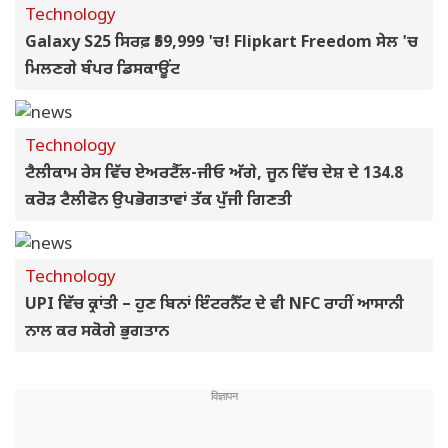
Technology
Galaxy S25 ਸਿਰਫ਼ ₹59,999 'ਚ! Flipkart Freedom ਸੇਲ 'ਚ
ਮਿਲਣਗੇ ਬੰਪਰ ਡਿਸਕਾਊਂਟ
Technology
ਟੈਲੀਕਾਮ ਰੇਸ ਵਿੱਚ ਏਅਰਟੈੱਲ-ਜੀਓ ਅੱਗੇ, ਜੂਨ ਵਿੱਚ ਦੇਸ਼ ਦੇ 134.8
ਕਰੋੜ ਟੈਲੀਫੋਨ ਉਪਭੋਗਤਾਵਾਂ ਤੱਕ ਪੁੱਜੀ ਗਿਣਤੀ
Technology
UPI ਵਿੱਚ ਕ੍ਰਾਂਤੀ – ਹੁਣ ਬਿਨਾਂ ਇੰਟਰਨੈੱਟ ਦੇ ਵੀ NFC ਰਾਹੀਂ ਆਸਾਨੀ
ਨਾਲ ਕਰ ਸਕੋਗੇ ਭੁਗਤਾਨ