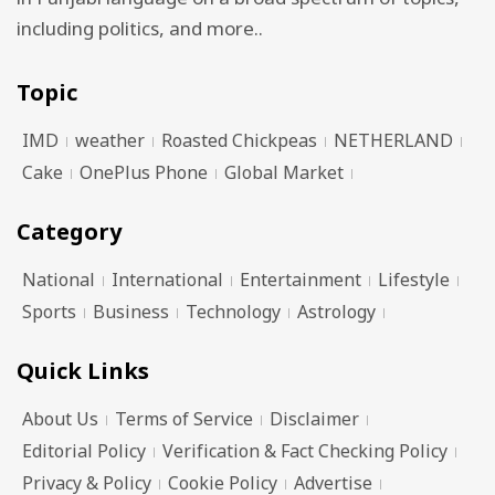
in Punjabi language on a broad spectrum of topics,
including politics, and more..
Topic
IMD
weather
Roasted Chickpeas
NETHERLAND
Cake
OnePlus Phone
Global Market
Category
National
International
Entertainment
Lifestyle
Sports
Business
Technology
Astrology
Quick Links
About Us
Terms of Service
Disclaimer
Editorial Policy
Verification & Fact Checking Policy
Privacy & Policy
Cookie Policy
Advertise