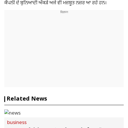
ਕੰਪਨੀ ਦੇ ਬੁਨਿਆਦੀ ਅੰਕੜੇ ਅਜੇ ਵੀ ਮਜ਼ਬੂਤ ਨਜ਼ਰ ਆ ਰਹੇ ਹਨ।
Related News
business