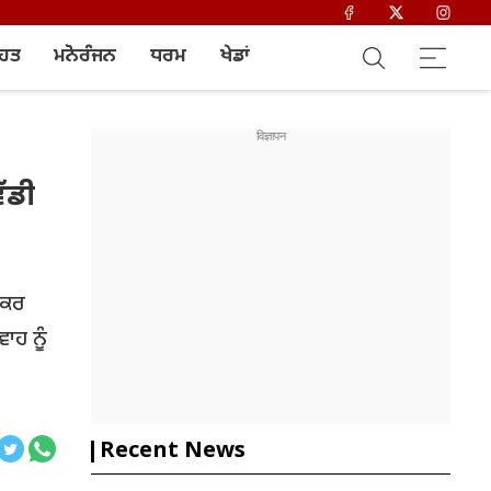
ਿਹਤ
ਮਨੋਰੰਜਨ
ਧਰਮ
ਖੇਡਾਂ
ੱਡੀ
 ਕਰ
ਵਾਹ ਨੂੰ
Recent News