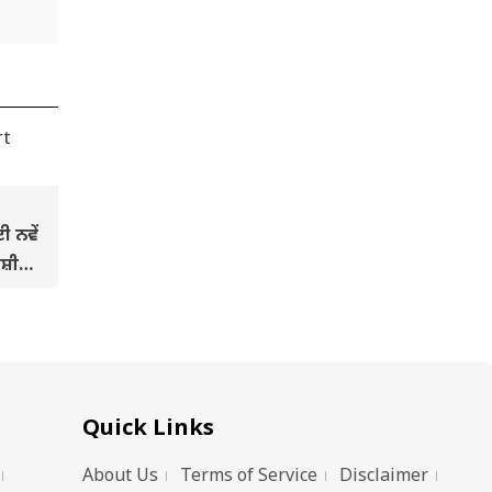
 ਨਵੇਂ
ਸ਼ੀ
ੀਦ
Quick Links
About Us
Terms of Service
Disclaimer