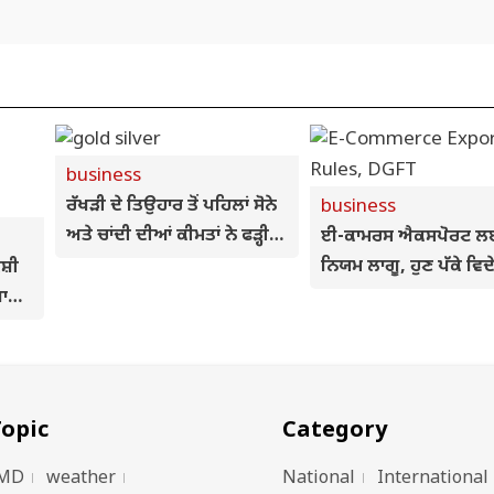
business
ਰੱਖੜੀ ਦੇ ਤਿਉਹਾਰ ਤੋਂ ਪਹਿਲਾਂ ਸੋਨੇ
business
ਅਤੇ ਚਾਂਦੀ ਦੀਆਂ ਕੀਮਤਾਂ ਨੇ ਫੜ੍ਹੀ
ਈ-ਕਾਮਰਸ ਐਕਸਪੋਰਟ ਲਈ
ਰਫ਼ਤਾਰ, ਜਾਣੋ ਅੱਜ ਦੇ ਭਾਅ
ਨਿਯਮ ਲਾਗੂ, ਹੁਣ ਪੱਕੇ ਵਿਦੇ
ਸ਼ੀ
ਆਰਡਰ 'ਤੇ ਹੀ ਹੋਵੇਗੀ ਖਰ
ਾ
ਲ
opic
Category
MD
weather
National
International