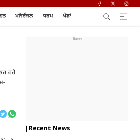
ਿਹਤ
ਮਨੋਰੰਜਨ
ਧਰਮ
ਖੇਡਾਂ
ਉਭਰ ਰਹੇ
ਖਮ-
Recent News