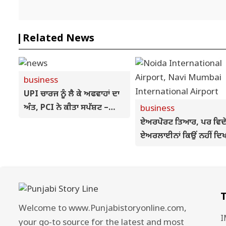
Related News
business
UPI ਚਾਰਜ ਨੂੰ ਲੈ ਕੇ ਅਫਵਾਹਾਂ ਦਾ
ਅੰਤ, PCI ਨੇ ਕੀਤਾ ਸਪੱਸ਼ਟ –
business
ਗਾਹਕਾਂ ਨੂੰ ਕੋਈ ਫ਼ੀਸ ਨਹੀਂ ਦੇਣੀ
ਏਅਰਪੋਰਟ ਤਿਆਰ, ਪਰ ਵਿਦੇ
ਪਵੇਗੀ
ਏਅਰਲਾਈਨਾਂ ਕਿਉਂ ਨਹੀਂ ਦਿਖ
ਰਹੀਆਂ ਦਿਲਚਸਪੀ? ਜਾਣੋ
ਨੋਇਡਾ-ਨਵੀ ਮੁੰਬਈ ਦੀ ਅਸ
ਚੁਣੌਤੀ
T
Welcome to www.Punjabistoryonline.com,
I
your go-to source for the latest and most