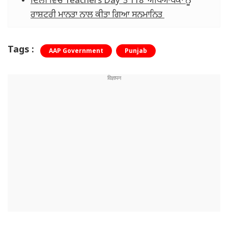
ਦਿੱਲੀ ਵਿੱਚ Teachers Day'ਤੇ ​​118 ਅਧਿਆਪਕਾਂ ਨੂੰ
ਰਾਸ਼ਟਰੀ ਮਾਨਤਾ ਨਾਲ ਕੀਤਾ ਗਿਆ ਸਨਮਾਨਿਤ
Tags :
AAP Government
Punjab