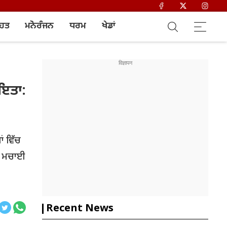
ਿਹਤ
ਮਨੋਰੰਜਨ
ਧਰਮ
ਖੇਡਾਂ
ਾਇਤਾ:
ਂ ਵਿੱਚ
ਹੀ ਮਚਾਈ
Recent News