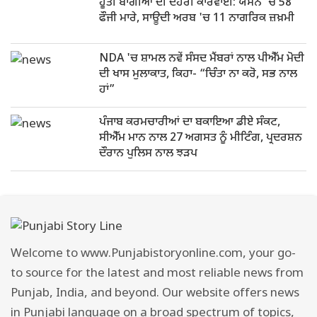
ਹੂਤੀ ਬਾਗੀਆਂ ਦੀ ਦੋਹਰੀ ਕਾਰਵਾਈ: ਯਮਨ 'ਚ 58
ਫੌਜੀ ਮਾਰੇ, ਸਾਊਦੀ ਅਰਬ 'ਚ 11 ਨਾਗਰਿਕ ਜ਼ਖ਼ਮੀ
NDA 'ਚ ਸ਼ਾਮਲ ਨਵੇਂ ਸੰਸਦ ਮੈਂਬਰਾਂ ਨਾਲ ਪੀਐੱਮ ਮੋਦੀ
ਦੀ ਖਾਸ ਮੁਲਾਕਾਤ, ਕਿਹਾ- “ਚਿੰਤਾ ਨਾ ਕਰੋ, ਸਭ ਨਾਲ
ਹਾਂ”
ਪੰਜਾਬ ਕਰਮਚਾਰੀਆਂ ਦਾ ਬਕਾਇਆ ਡੀਏ ਸੰਕਟ,
ਸੀਐੱਮ ਮਾਨ ਨਾਲ 27 ਅਗਸਤ ਨੂੰ ਮੀਟਿੰਗ, ਪ੍ਰਦਰਸ਼ਨ
ਦੌਰਾਨ ਪੁਲਿਸ ਨਾਲ ਝੜਪ
Welcome to www.Punjabistoryonline.com, your go-
to source for the latest and most reliable news from
Punjab, India, and beyond. Our website offers news
in Punjabi language on a broad spectrum of topics,