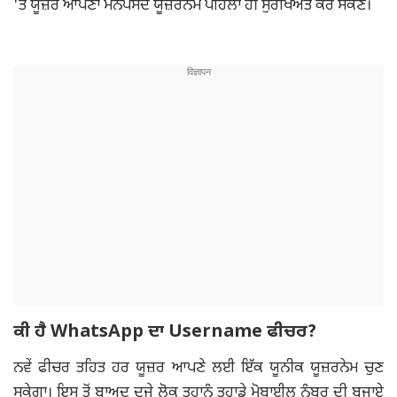
'ਤੇ ਯੂਜ਼ਰ ਆਪਣਾ ਮਨਪਸੰਦ ਯੂਜ਼ਰਨੇਮ ਪਹਿਲਾਂ ਹੀ ਸੁਰੱਖਿਅਤ ਕਰ ਸਕਣ।
ਕੀ ਹੈ WhatsApp ਦਾ Username ਫੀਚਰ?
ਨਵੇਂ ਫੀਚਰ ਤਹਿਤ ਹਰ ਯੂਜ਼ਰ ਆਪਣੇ ਲਈ ਇੱਕ ਯੂਨੀਕ ਯੂਜ਼ਰਨੇਮ ਚੁਣ
ਸਕੇਗਾ। ਇਸ ਤੋਂ ਬਾਅਦ ਦੂਜੇ ਲੋਕ ਤੁਹਾਨੂੰ ਤੁਹਾਡੇ ਮੋਬਾਈਲ ਨੰਬਰ ਦੀ ਬਜਾਏ