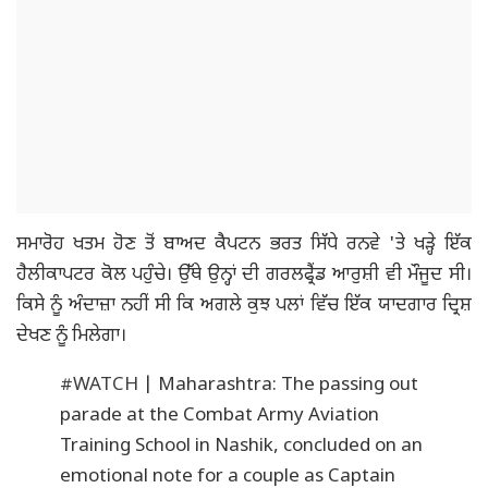
ਸਮਾਰੋਹ ਖਤਮ ਹੋਣ ਤੋਂ ਬਾਅਦ ਕੈਪਟਨ ਭਰਤ ਸਿੱਧੇ ਰਨਵੇ 'ਤੇ ਖੜ੍ਹੇ ਇੱਕ
ਹੈਲੀਕਾਪਟਰ ਕੋਲ ਪਹੁੰਚੇ। ਉੱਥੇ ਉਨ੍ਹਾਂ ਦੀ ਗਰਲਫ੍ਰੈਂਡ ਆਰੁਸ਼ੀ ਵੀ ਮੌਜੂਦ ਸੀ।
ਕਿਸੇ ਨੂੰ ਅੰਦਾਜ਼ਾ ਨਹੀਂ ਸੀ ਕਿ ਅਗਲੇ ਕੁਝ ਪਲਾਂ ਵਿੱਚ ਇੱਕ ਯਾਦਗਾਰ ਦ੍ਰਿਸ਼
ਦੇਖਣ ਨੂੰ ਮਿਲੇਗਾ।
#WATCH
| Maharashtra: The passing out
parade at the Combat Army Aviation
Training School in Nashik, concluded on an
emotional note for a couple as Captain