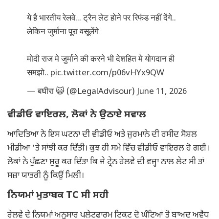
ये है भारतीय रेलवे... ट्रैन लेट होने पर रिफंड नहीं देंगे..
लेकिन जुर्माना पूरा वसूलेंगे
मोदी राज मे जुर्माने की करने भी देशहित मे योगदान ही
समझो..
pic.twitter.com/p06vHYx9QW
— बघीरा 😺 (@LegalAdvisour)
June 11, 2026
ਵੀਡੀਓ ਵਾਇਰਲ, ਲੋਕਾਂ ਨੇ ਉਠਾਏ ਸਵਾਲ
ਆਦਿਤਿਆ ਨੇ ਇਸ ਘਟਨਾ ਦੀ ਵੀਡੀਓ ਅਤੇ ਜੁਰਮਾਨੇ ਦੀ ਰਸੀਦ ਸੋਸ਼ਲ
ਮੀਡੀਆ 'ਤੇ ਸਾਂਝੀ ਕਰ ਦਿੱਤੀ। ਕੁਝ ਹੀ ਸਮੇਂ ਵਿੱਚ ਵੀਡੀਓ ਵਾਇਰਲ ਹੋ ਗਈ।
ਲੋਕਾਂ ਨੇ ਪੁੱਛਣਾ ਸ਼ੁਰੂ ਕਰ ਦਿੱਤਾ ਕਿ ਜੇ ਟ੍ਰੇਨ ਰੇਲਵੇ ਦੀ ਵਜ੍ਹਾ ਨਾਲ ਲੇਟ ਸੀ ਤਾਂ
ਸਜ਼ਾ ਯਾਤਰੀ ਨੂੰ ਕਿਉਂ ਮਿਲੀ।
ਨਿਯਮਾਂ ਮੁਤਾਬਕ TC ਸੀ ਸਹੀ
ਰੇਲਵੇ ਦੇ ਨਿਯਮਾਂ ਅਨੁਸਾਰ ਪਲੇਟਫਾਰਮ ਟਿਕਟ ਦੋ ਘੰਟਿਆਂ ਤੋਂ ਬਾਅਦ ਅਵੈਧ