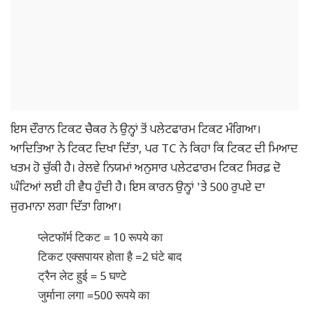
ਇਸ ਦੌਰਾਨ ਟਿਕਟ ਚੈਕਰ ਨੇ ਉਨ੍ਹਾਂ ਤੋਂ ਪਲੇਟਫਾਰਮ ਟਿਕਟ ਮੰਗਿਆ।
ਆਦਿਤਿਆ ਨੇ ਟਿਕਟ ਦਿਖਾ ਦਿੱਤਾ, ਪਰ TC ਨੇ ਕਿਹਾ ਕਿ ਟਿਕਟ ਦੀ ਮਿਆਦ
ਖਤਮ ਹੋ ਚੁੱਕੀ ਹੈ। ਰੇਲਵੇ ਨਿਯਮਾਂ ਅਨੁਸਾਰ ਪਲੇਟਫਾਰਮ ਟਿਕਟ ਸਿਰਫ਼ ਦੋ
ਘੰਟਿਆਂ ਲਈ ਹੀ ਵੈਧ ਹੁੰਦੀ ਹੈ। ਇਸ ਕਾਰਨ ਉਨ੍ਹਾਂ 'ਤੇ 500 ਰੁਪਏ ਦਾ
ਜੁਰਮਾਨਾ ਲਗਾ ਦਿੱਤਾ ਗਿਆ।
प्लेटफॉर्म टिकट = 10 रूपये का
टिकट एक्सपायर होता है =2 घंटे बाद
ट्रैन लेट हुई = 5 घण्टे
जुर्माना लगा =500 रूपये का