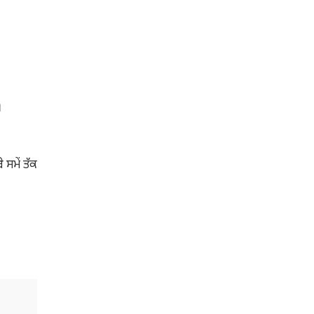
।
ਸਮੇਂ ਤੱਕ