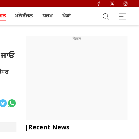
ਿਹਤ
ਮਨੋਰੰਜਨ
ਧਰਮ
ਖੇਡਾਂ
 ਜਾਓ
ੈਂਸਰ
Recent News