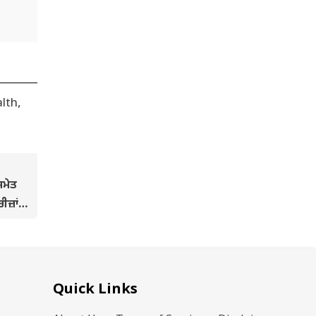
ਸਮੇਤ
ਜ਼ਾਂ
 ਲਈ
Quick Links