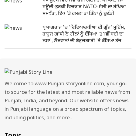
ਮੱਧ ਪੂਰਬ ਵਿੱਚ ਨਵਾਂ ਫੌਜੀ ਗਠਜੋੜ: ਪਾਕਿਸਤਾਨ-
ਸਊਦੀ-ਤੁਰਕੀ ਵਿਚਕਾਰ NATO-ਸ਼ੈਲੀ ਦਾ ਰੱਖਿਆ
ਸਮਝੌਤਾ, ਇੱਕ 'ਤੇ ਹਮਲਾ ਤਾਂ ਤਿੰਨਾਂ ਨੂੰ ਚੁਣੌਤੀ
ਪ੍ਰਯਾਗਰਾਜ 'ਚ 'ਵਿਦਿਆਰਥੀਆਂ ਦੀ ਗੂੰਜ' ਮੁਹਿੰਮ,
ਰਾਹੁਲ ਗਾਂਧੀ ਨੇ ਰੀਲਾਂ ਨੂੰ ਦੱਸਿਆ '21ਵੀਂ ਸਦੀ ਦਾ
ਨਸ਼ਾ', ਨੌਜਵਾਨਾਂ ਦੀ ਬੇਰੁਜ਼ਗਾਰੀ 'ਤੇ ਕੱਸਿਆ ਤੰਜ਼
Welcome to www.Punjabistoryonline.com, your go-
to source for the latest and most reliable news from
Punjab, India, and beyond. Our website offers news
in Punjabi language on a broad spectrum of topics,
including politics, and more..
Topic