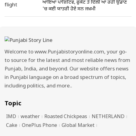
ਆਇਆ ਪਾਜ਼ਿਟਿਵ, ਫੁਕੇਟ ਤੋਂ ਦਿੱਲੀ ਆ ਰਹੀ ਉਡਾਣ
'ਚ ਕਈ ਯਾਤਰੀ ਹੋਏ ਸਨ ਜਖ਼ਮੀ
Welcome to www.Punjabistoryonline.com, your go-
to source for the latest and most reliable news from
Punjab, India, and beyond. Our website offers news
in Punjabi language on a broad spectrum of topics,
including politics, and more..
Topic
IMD
weather
Roasted Chickpeas
NETHERLAND
Cake
OnePlus Phone
Global Market