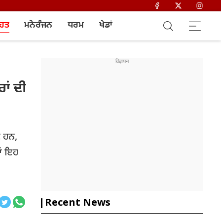
ਿਹਤ
ਮਨੋਰੰਜਨ
ਧਰਮ
ਖੇਡਾਂ
ਰਾਂ ਦੀ
ੇ ਹਨ,
ਾਂ ਇਹ
Recent News