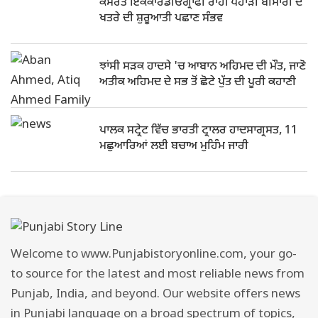
ਕਸਰਤ ਇਕੋਕਾਰਡੀਓਗ੍ਰਾਫੀ ਰਾਹੀਂ ਪਹਾੜੀ ਬੀਮਾਰੀ ਦੇ
ਖਤਰੇ ਦੀ ਸ਼ੁਰੂਆਤੀ ਪਛਾਣ ਸੰਭਵ
ਝਾਂਸੀ ਸੜਕ ਹਾਦਸੇ 'ਚ ਆਬਾਨ ਅਹਿਮਦ ਦੀ ਮੌਤ, ਜਾਣੋ
ਅਤੀਕ ਅਹਿਮਦ ਦੇ ਸਭ ਤੋਂ ਛੋਟੇ ਪੁੱਤ ਦੀ ਪੂਰੀ ਕਹਾਣੀ
ਪਾਲਕ ਸਟ੍ਰੇਟ ਵਿੱਚ ਭਾਰਤੀ ਟ੍ਰਾਲਰ ਹਾਦਸਾਗ੍ਰਸਤ, 11
ਮਛੁਆਰਿਆਂ ਲਈ ਬਚਾਅ ਮੁਹਿੰਮ ਜਾਰੀ
Welcome to www.Punjabistoryonline.com, your go-
to source for the latest and most reliable news from
Punjab, India, and beyond. Our website offers news
in Punjabi language on a broad spectrum of topics,