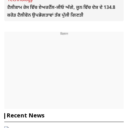
Technology
ਟੈਲੀਕਾਮ ਰੇਸ ਵਿੱਚ ਏਅਰਟੈੱਲ-ਜੀਓ ਅੱਗੇ, ਜੂਨ ਵਿੱਚ ਦੇਸ਼ ਦੇ 134.8
ਕਰੋੜ ਟੈਲੀਫੋਨ ਉਪਭੋਗਤਾਵਾਂ ਤੱਕ ਪੁੱਜੀ ਗਿਣਤੀ
Recent News